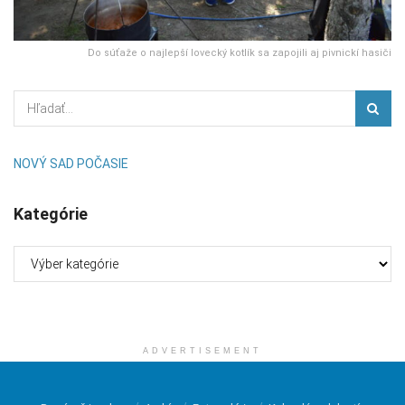
Do súťaže o najlepší lovecký kotlík sa zapojili aj pivnickí hasiči
NOVÝ SAD POČASIE
Kategórie
Kategórie
ADVERTISEMENT