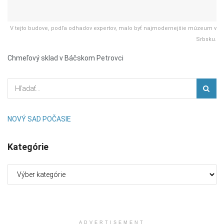
V tejto budove, podľa odhadov expertov, malo byť najmodernejšie múzeum v
Srbsku.
Chmeľový sklad v Báčskom Petrovci
NOVÝ SAD POČASIE
Kategórie
Kategórie
ADVERTISEMENT