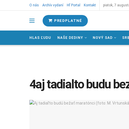
O nás
Archív vydaní
Hľ Portal
Kontakt
piatok, 7 august
PREDPLATNÉ
HLAS ĽUDU
NAŠE DEDINY
NOVÝ SAD
SR
4aj tadialto budu be