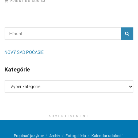
PRIDAŤ DO KOŠÍKA
bola:
je:
30,00 €.
25,00 €.
NOVÝ SAD POČASIE
Kategórie
Kategórie
ADVERTISEMENT
Prepínač jazykov
Archív
Fotogaléria
Kalendár udalostí