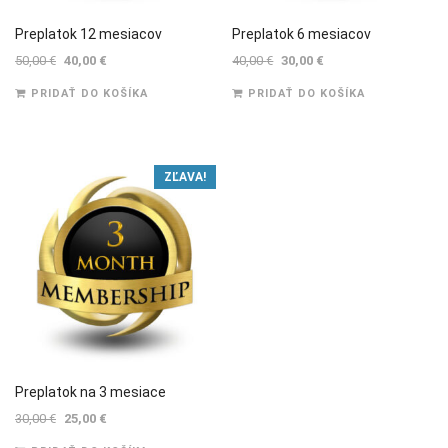
Preplatok 12 mesiacov
Preplatok 6 mesiacov
Pôvodná
Aktuálna
Pôvodná
Aktuálna
50,00
€
40,00
€
40,00
€
30,00
€
cena
cena
cena
cena
PRIDAŤ DO KOŠÍKA
PRIDAŤ DO KOŠÍKA
bola:
je:
bola:
je:
50,00 €.
40,00 €.
40,00 €.
30,00 €.
ZĽAVA!
Preplatok na 3 mesiace
Pôvodná
Aktuálna
30,00
€
25,00
€
cena
cena