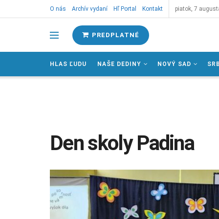
O nás
Archív vydaní
Hľ Portal
Kontakt
piatok, 7 august
PREDPLATNÉ
HLAS ĽUDU
NAŠE DEDINY
NOVÝ SAD
SR
Den skoly Padina