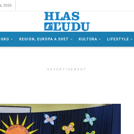
a, 2026
BSKO
REGIÓN, EURÓPA A SVET
KULTÚRA
LIFESTYLE
ADVERTISEMENT