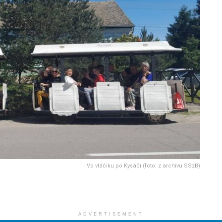
Vo vláčiku po Kysáči (foto: z archívu SSzB)
ADVERTISEMENT