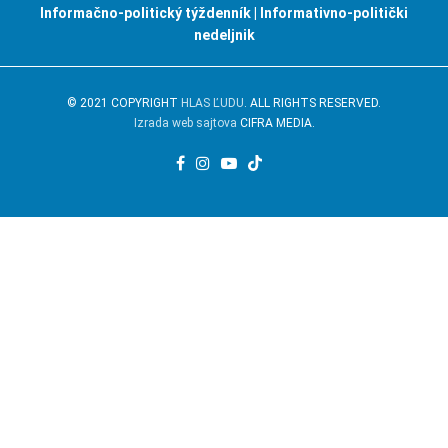
Informačno-politický týždenník | Informativno-politički
nedeljnik
© 2021 COPYRIGHT
HLAS ĽUDU
. ALL RIGHTS RESERVED.
Izrada web sajtova
CIFRA MEDIA.