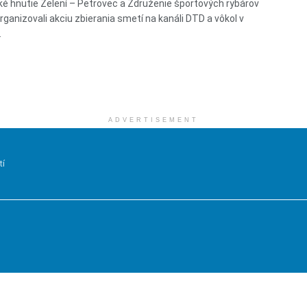
ké hnutie Zelení – Petrovec a Združenie športových rybárov
rganizovali akciu zbierania smetí na kanáli DTD a vôkol v
.
ADVERTISEMENT
tí