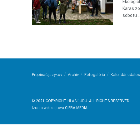
Ekologic
Karas zo
sobotu ..
Prepínač jazykov
Archív
Fotogaléria
Kalendár udalos
© 2021 COPYRIGHT
HLAS ĽUDU
. ALL RIGHTS RESERVED.
Izrada web sajtova
CIFRA MEDIA.