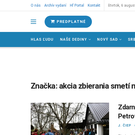
O nás
Archív vydaní
Hľ Portal
Kontakt
štvrtok, 6 augus
PREDPLATNÉ
HLAS ĽUDU
NAŠE DEDINY
NOVÝ SAD
SR
Značka:
akcia zbierania smetí n
Zdarn
Petro
J. ČIEP