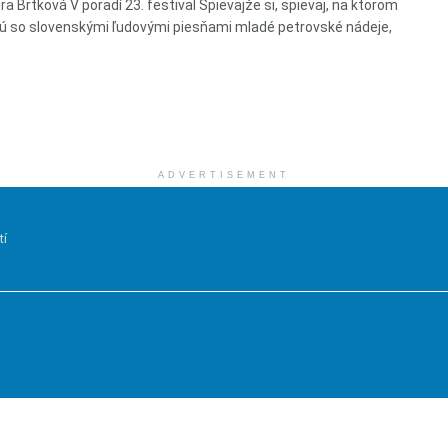
a Brtková V poradí 23. festival Spievajže si, spievaj, na ktorom
ú so slovenskými ľudovými piesňami mladé petrovské nádeje,
ADVERTISEMENT
tí