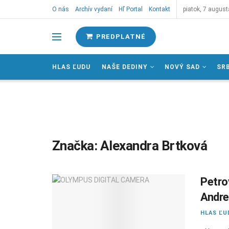
O nás
Archív vydaní
Hľ Portal
Kontakt
piatok, 7 august
PREDPLATNÉ
HLAS ĽUDU
NAŠE DEDINY
NOVÝ SAD
SR
Značka:
Alexandra Brtková
Petro
Andr
HLAS ĽU