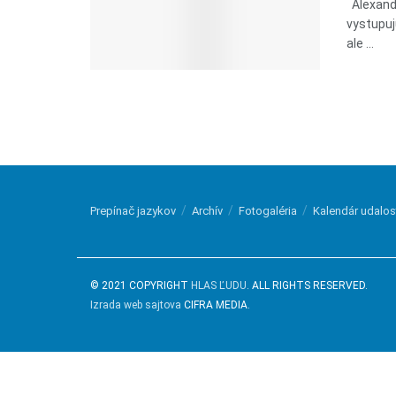
Alexandr
vystupuj
ale ...
Prepínač jazykov
Archív
Fotogaléria
Kalendár udalos
© 2021 COPYRIGHT
HLAS ĽUDU
. ALL RIGHTS RESERVED.
Izrada web sajtova
CIFRA MEDIA.