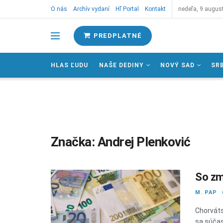
O nás
Archív vydaní
Hľ Portal
Kontakt
nedeľa, 9 augus
PREDPLATNÉ
HLAS ĽUDU
NAŠE DEDINY
NOVÝ SAD
SR
Značka:
Andrej Plenković
So zm
M. PAP
Chorváts
sa súčas