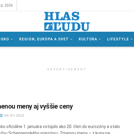
ta, 2026
BSKO
REGIÓN, EURÓPA A SVET
KULTÚRA
LIFESTYLE
ADVERTISEMENT
enou meny aj vyššie ceny
04/01/2023
ko oficiálne 1. januára vstúpilo ako 20. člen do eurozóny a stalo
ťou Schengenského priestoru. Zmenou meny – z kuny na ...