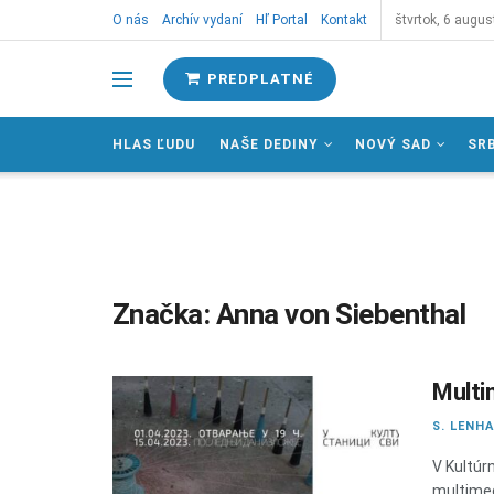
O nás
Archív vydaní
Hľ Portal
Kontakt
štvrtok, 6 augus
PREDPLATNÉ
HLAS ĽUDU
NAŠE DEDINY
NOVÝ SAD
SR
Značka:
Anna von Siebenthal
Multi
S. LENH
V Kultúrn
multimed