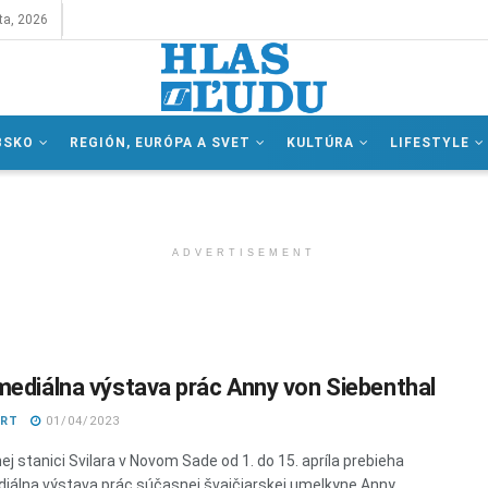
ta, 2026
BSKO
REGIÓN, EURÓPA A SVET
KULTÚRA
LIFESTYLE
ADVERTISEMENT
mediálna výstava prác Anny von Siebenthal
ART
01/04/2023
ej stanici Svilara v Novom Sade od 1. do 15. apríla prebieha
iálna výstava prác súčasnej švajčiarskej umelkyne Anny ...