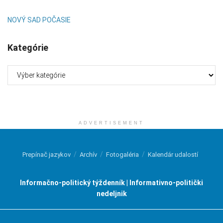
NOVÝ SAD POČASIE
Kategórie
Kategórie
ADVERTISEMENT
Prepínač jazykov
Archív
Fotogaléria
Kalendár udalostí
Informačno-politický týždenník | Informativno-politički
nedeljnik