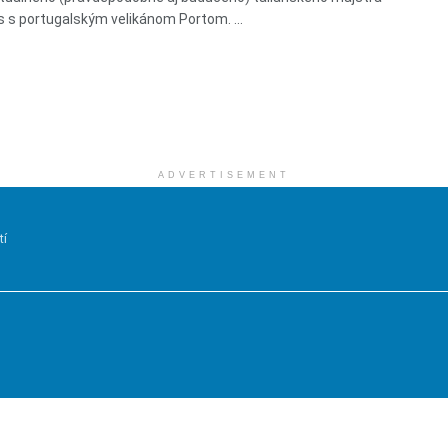
 s portugalským velikánom Portom. ...
ADVERTISEMENT
tí