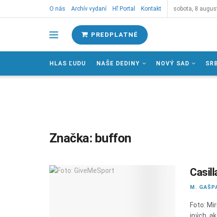
O nás
Archív vydaní
Hľ Portal
Kontakt
sobota, 8 augus
PREDPLATNÉ
HLAS ĽUDU
NAŠE DEDINY
NOVÝ SAD
SR
Značka:
buffon
Casill
M. GAŠP
Foto: Mi
iných, a