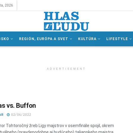
ta, 2026
BSKO
REGIÓN, EURÓPA A SVET
KULTÚRA
LIFESTYLE
ADVERTISEMENT
as vs. Buffon
AR
02/06/2022
rror Tohtoročný žreb Ligy majstrov v osemfinále spojil, okrem
ktuálneho (pravdepodobne aj budúceho) talianskeho majstra