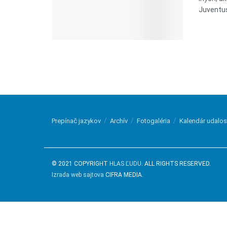
Juventus
Prepínač jazykov
Archív
Fotogaléria
Kalendár udalos
© 2021 COPYRIGHT
HLAS ĽUDU
. ALL RIGHTS RESERVED.
Izrada web sajtova
CIFRA MEDIA.