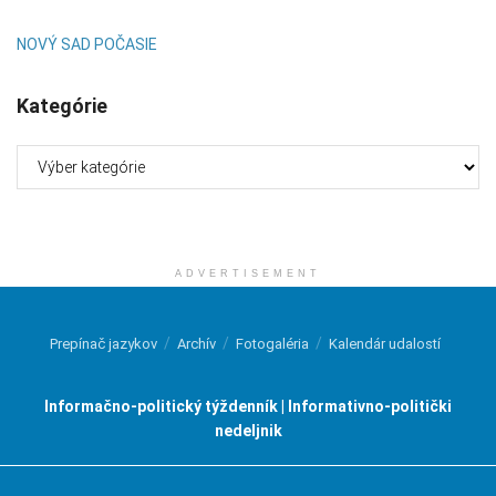
NOVÝ SAD POČASIE
Kategórie
Kategórie
ADVERTISEMENT
Prepínač jazykov
Archív
Fotogaléria
Kalendár udalostí
Informačno-politický týždenník | Informativno-politički
nedeljnik