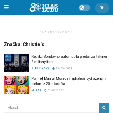
ADVERTISEMENT
Značka:
Christie´s
Repliku Bondovho automobilu predali za takmer
3 milióny libier
J. PÁNIKOVÁ
29/09/2022
Portrét Marilyn Monroe najdrahšie vydraženým
dielom z 20. storočia
M. PAP
02/08/2022