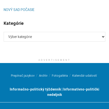
NOVÝ SAD POČASIE
Kategórie
Kategórie
ADVERTISEMENT
Prepínač jazykov
Archív
Fotogaléria
Kalendár udalostí
Informačno-politický týždenník | Informativno-politički
nedeljnik