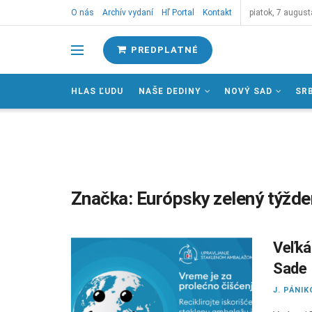
O nás
Archív vydaní
Hľ Portal
Kontakt
piatok, 7 august
PREDPLATNÉ
HLAS ĽUDU
NAŠE DEDINY
NOVÝ SAD
SR
Značka:
Európsky zelený týžde
Veľká
Sade
J. PÁNIK