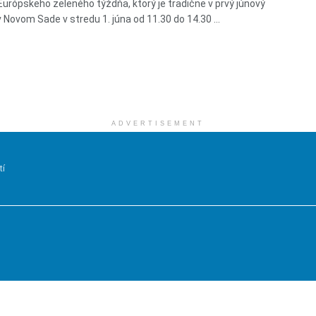
Európskeho zeleného týždňa, ktorý je tradične v prvý júnový
v Novom Sade v stredu 1. júna od 11.30 do 14.30 ...
ADVERTISEMENT
tí