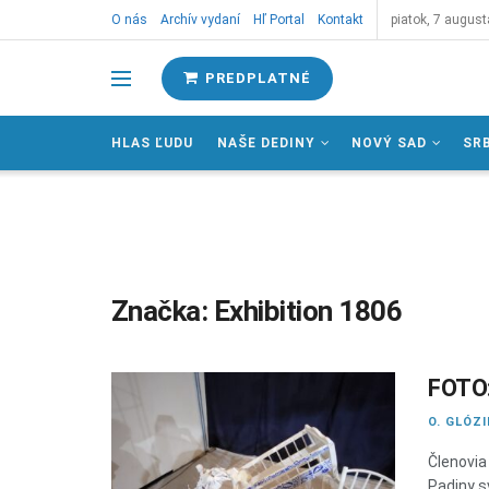
O nás
Archív vydaní
Hľ Portal
Kontakt
piatok, 7 august
PREDPLATNÉ
HLAS ĽUDU
NAŠE DEDINY
NOVÝ SAD
SR
Značka:
Exhibition 1806
FOTO:
O. GLÓZ
Členovia
Padiny s