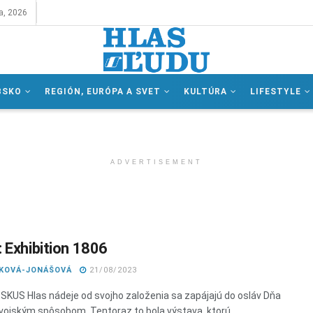
a, 2026
BSKO
REGIÓN, EURÓPA A SVET
KULTÚRA
LIFESTYLE
ADVERTISEMENT
 Exhibition 1806
IKOVÁ-JONÁŠOVÁ
21/08/2023
 SKUS Hlas nádeje od svojho založenia sa zapájajú do osláv Dňa
vojským spôsobom. Tentoraz to bola výstava, ktorú ...