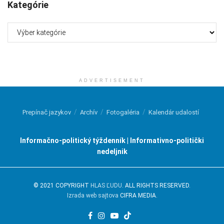
Kategórie
Kategórie
ADVERTISEMENT
Prepínač jazykov
Archív
Fotogaléria
Kalendár udalostí
Informačno-politický týždenník | Informativno-politički
nedeljnik
© 2021 COPYRIGHT
HLAS ĽUDU
. ALL RIGHTS RESERVED.
Izrada web sajtova
CIFRA MEDIA.