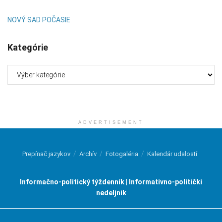
NOVÝ SAD POČASIE
Kategórie
Kategórie
ADVERTISEMENT
Prepínač jazykov
Archív
Fotogaléria
Kalendár udalostí
Informačno-politický týždenník | Informativno-politički
nedeljnik