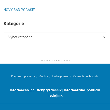
NOVÝ SAD POČASIE
Kategórie
Kategórie
ADVERTISEMENT
Prepínač jazykov
Archív
Fotogaléria
Kalendár udalostí
Informačno-politický týždenník | Informativno-politički
nedeljnik