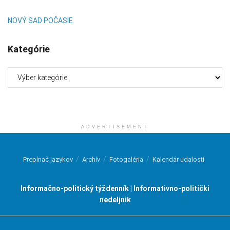
NOVÝ SAD POČASIE
Kategórie
Kategórie
ADVERTISEMENT
Prepínač jazykov
Archív
Fotogaléria
Kalendár udalostí
Informačno-politický týždenník | Informativno-politički
nedeljnik