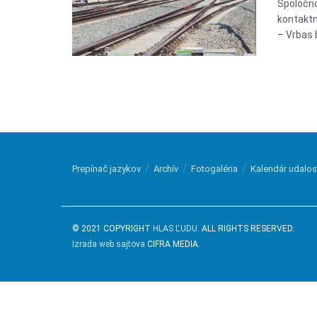
Spoločno
kontaktn
– Vrbas b
Prepínač jazykov
Archív
Fotogaléria
Kalendár udalos
© 2021 COPYRIGHT
HLAS ĽUDU
. ALL RIGHTS RESERVED.
Izrada web sajtova
CIFRA MEDIA.