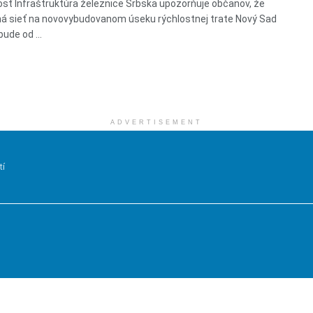
sť Infraštruktúra železnice Srbska upozorňuje občanov, že
á sieť na novovybudovanom úseku rýchlostnej trate Nový Sad
ude od ...
ADVERTISEMENT
tí