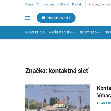
O nás
Archív vydaní
Hľ Portal
Kontakt
štvrtok, 6 augus
PREDPLATNÉ
HLAS ĽUDU
NAŠE DEDINY
NOVÝ SAD
SR
Značka:
kontaktná sieť
Konta
Vrbas
HLAS ĽU