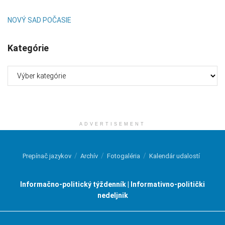
NOVÝ SAD POČASIE
Kategórie
Kategórie
ADVERTISEMENT
Prepínač jazykov
Archív
Fotogaléria
Kalendár udalostí
Informačno-politický týždenník | Informativno-politički
nedeljnik