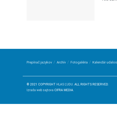
Prepínač jazykov
Archív
Fotogaléria
Kalendár udalos
© 2021 COPYRIGHT
HLAS ĽUDU
. ALL RIGHTS RESERVED.
Izrada web sajtova
CIFRA MEDIA.