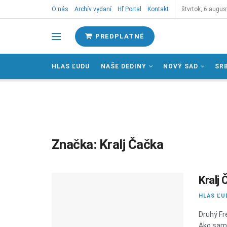
O nás
Archív vydaní
Hľ Portal
Kontakt
štvrtok, 6 augus
PREDPLATNÉ
HLAS ĽUDU
NAŠE DEDINY
NOVÝ SAD
SR
Značka:
Kralj Čačka
Kralj
HLAS ĽU
Druhý Fr
Ako samo