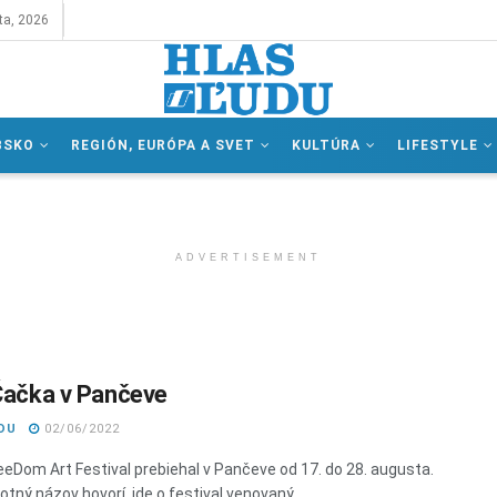
ta, 2026
BSKO
REGIÓN, EURÓPA A SVET
KULTÚRA
LIFESTYLE
ADVERTISEMENT
 Čačka v Pančeve
DU
02/06/2022
eeDom Art Festival prebiehal v Pančeve od 17. do 28. augusta.
tný názov hovorí, ide o festival venovaný ...