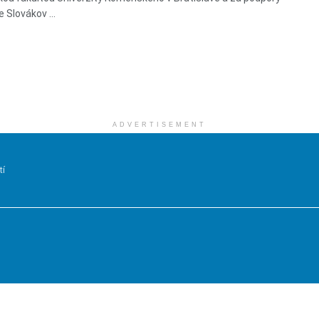
 Slovákov ...
ADVERTISEMENT
tí