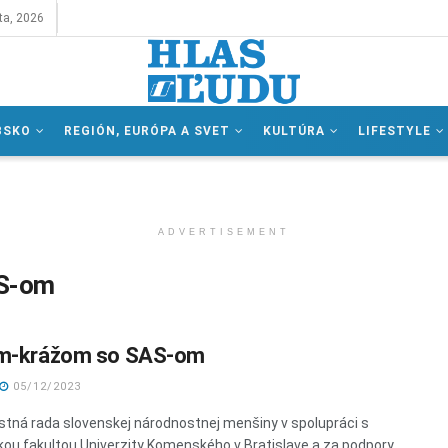
ta, 2026
BSKO
REGIÓN, EURÓPA A SVET
KULTÚRA
LIFESTYLE
ADVERTISEMENT
AS-om
om-krážom so SAS-om
05/12/2023
tná rada slovenskej národnostnej menšiny v spolupráci s
ckou fakultou Univerzity Komenského v Bratislave a za podpory