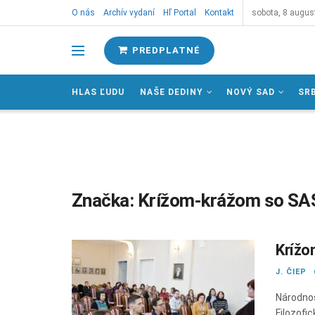
O nás
Archív vydaní
Hľ Portal
Kontakt
sobota, 8 augus
PREDPLATNÉ
HLAS ĽUDU
NAŠE DEDINY
NOVÝ SAD
SR
Značka:
Krížom-krážom so S
Kríž
J. ČIEP
Národnos
Filozofi