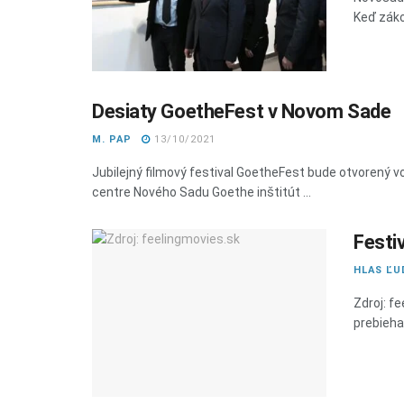
Keď záko
Desiaty GoetheFest v Novom Sade
M. PAP
13/10/2021
Jubilejný filmový festival GoetheFest bude otvorený vo
centre Nového Sadu Goethe inštitút ...
Festi
HLAS ĽU
Zdroj: f
prebiehať