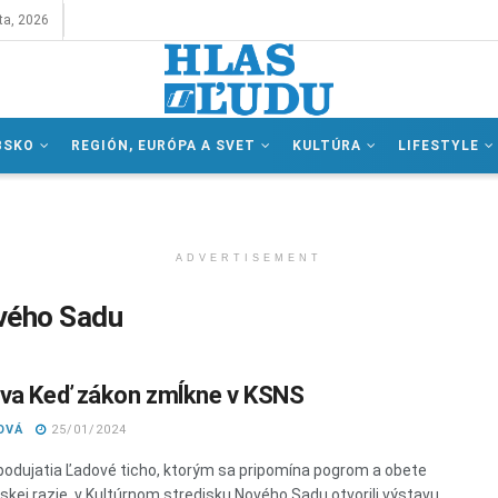
ta, 2026
BSKO
REGIÓN, EURÓPA A SVET
KULTÚRA
LIFESTYLE
ADVERTISEMENT
ového Sadu
va Keď zákon zmĺkne v KSNS
OVÁ
25/01/2024
podujatia Ľadové ticho, ktorým sa pripomína pogrom a obete
kej razie, v Kultúrnom stredisku Nového Sadu otvorili výstavu