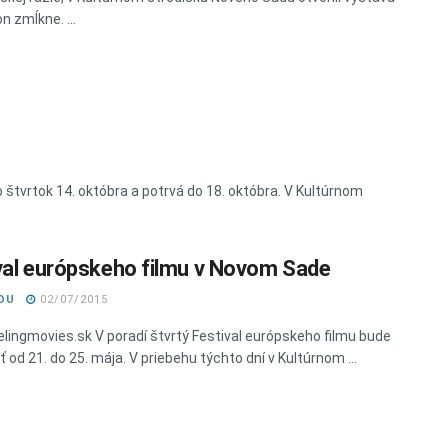
n zmĺkne. ...
 štvrtok 14. októbra a potrvá do 18. októbra. V Kultúrnom
val európskeho filmu v Novom Sade
DU
02/07/2015
eelingmovies.sk V poradí štvrtý Festival európskeho filmu bude
 od 21. do 25. mája. V priebehu týchto dní v Kultúrnom ...