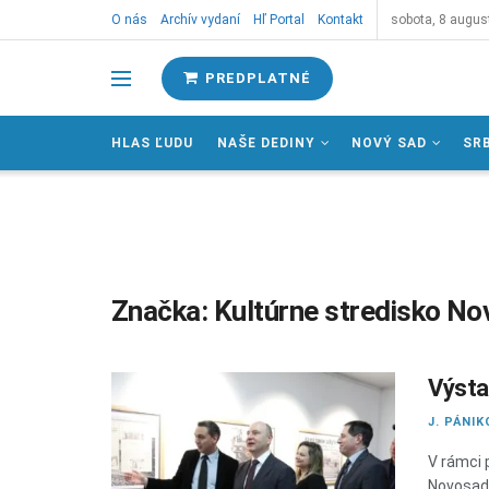
O nás
Archív vydaní
Hľ Portal
Kontakt
sobota, 8 augus
PREDPLATNÉ
HLAS ĽUDU
NAŠE DEDINY
NOVÝ SAD
SR
Značka:
Kultúrne stredisko N
Výsta
J. PÁNIK
V rámci 
Novosads