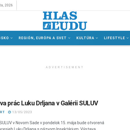
ta, 2026
BSKO
REGIÓN, EURÓPA A SVET
KULTÚRA
LIFESTYLE
ADVERTISEMENT
va prác Luku Drljana v Galérii SULUV
ART
13/05/2023
i SULUV v Novom Sade v pondelok 15. mája bude otvorená
kresieb Luku Drljana s názvom Insektárium. Výstava ...