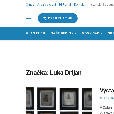
O nás
Archív vydaní
Hľ Portal
Kontakt
štvrtok, 6 augus
PREDPLATNÉ
HLAS ĽUDU
NAŠE DEDINY
NOVÝ SAD
SR
Značka:
Luka Drljan
Výsta
S. LENH
V Galéri
výstava 