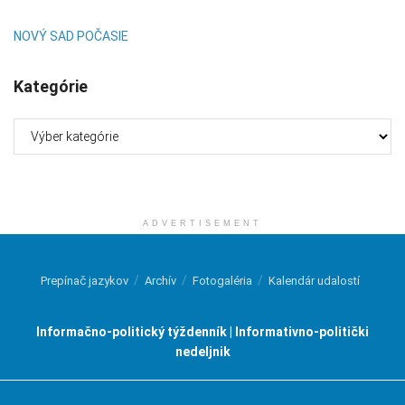
NOVÝ SAD POČASIE
Kategórie
Kategórie
ADVERTISEMENT
Prepínač jazykov
Archív
Fotogaléria
Kalendár udalostí
Informačno-politický týždenník | Informativno-politički
nedeljnik