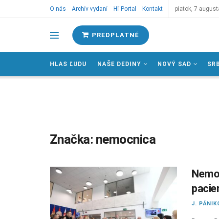
O nás
Archív vydaní
Hľ Portal
Kontakt
piatok, 7 august
PREDPLATNÉ
HLAS ĽUDU
NAŠE DEDINY
NOVÝ SAD
SR
Značka:
nemocnica
Nemoc
paci
J. PÁNIK