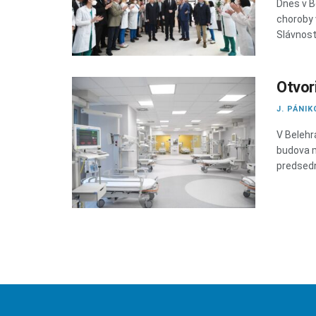
Dnes v B
choroby v
Slávnostn
Otvor
J. PÁNIK
V Belehr
budova m
predsedni