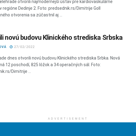
elehrade otvorili najmodernejší ústav pre kardiovaskulárne
 regióne Dedinje 2. Foto: predsednik.rs/Dimitrije Goll
ého otvorenia sa zúčastnil aj ...
ili novú budovu Klinického strediska Srbska
OVÁ
27/02/2022
ade dnes otvorili novú budovu Klinického strediska Srbka. Nová
á 12 poschodí, 825 lôžok a 34 operačných sál. Foto:
k.rs/Dimitrije ...
ADVERTISEMENT