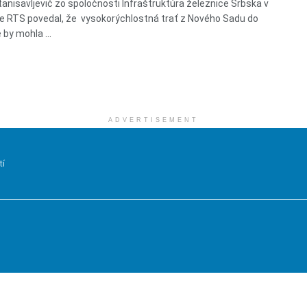
anisavljević zo spoločnosti Infraštruktúra železnice Srbska v
 RTS povedal, že vysokorýchlostná trať z Nového Sadu do
 by mohla ...
ADVERTISEMENT
tí