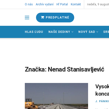
O nás
Archív vydaní
Hľ Portal
Kontakt
nedeľa, 9 augus
PREDPLATNÉ
HLAS ĽUDU
NAŠE DEDINY
NOVÝ SAD
SR
Značka:
Nenad Stanisavljević
Vysok
konca
J. PÁNIK