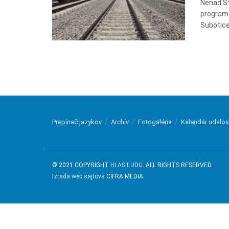
Nenad St
programe
Subotice
Prepínač jazykov
Archív
Fotogaléria
Kalendár udalos
© 2021 COPYRIGHT
HLAS ĽUDU
. ALL RIGHTS RESERVED.
Izrada web sajtova
CIFRA MEDIA.