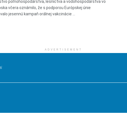
stvo poľnohospodárstva, lesníctva a vodohospodárstva vo
bska včera oznámilo, že s podporou Európskej únie
valo jesennú kampaň orálnej vakcinácie ...
ADVERTISEMENT
tí