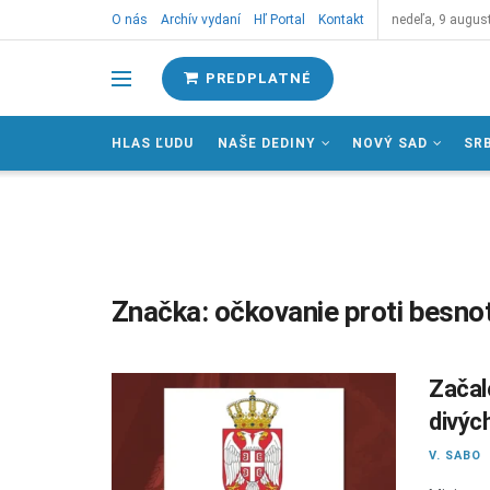
O nás
Archív vydaní
Hľ Portal
Kontakt
nedeľa, 9 augus
PREDPLATNÉ
HLAS ĽUDU
NAŠE DEDINY
NOVÝ SAD
SR
Značka:
očkovanie proti besno
Začal
divýc
V. SABO