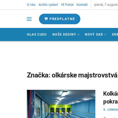
O nás
Archív vydaní
Hľ Portal
Kontakt
piatok, 7 august
PREDPLATNÉ
HLAS ĽUDU
NAŠE DEDINY
NOVÝ SAD
SR
Značka:
olkárske majstrovstvá
Kolká
pokra
S. LENH