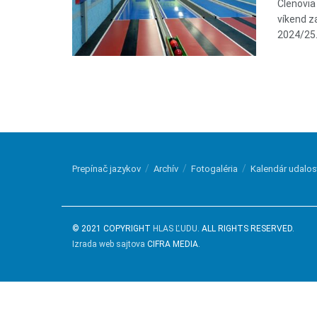
Členovia
víkend z
2024/25. 
Prepínač jazykov
Archív
Fotogaléria
Kalendár udalos
© 2021 COPYRIGHT
HLAS ĽUDU
. ALL RIGHTS RESERVED.
Izrada web sajtova
CIFRA MEDIA.