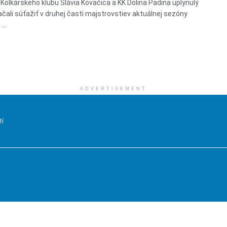
 Kolkárskeho klubu Slávia Kovačica a KK Dolina Padina uplynulý
ačali súťažiť v druhej časti majstrovstiev aktuálnej sezóny
...
ADVERTISEMENT
tí