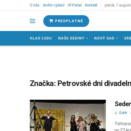
O nás
Archív vydaní
Hľ Portal
Kontakt
piatok, 7 august
PREDPLATNÉ
HLAS ĽUDU
NAŠE DEDINY
NOVÝ SAD
SR
Značka:
Petrovské dni divadel
Sedem
J. ČIEP
Tohtoroč
po 27-kr