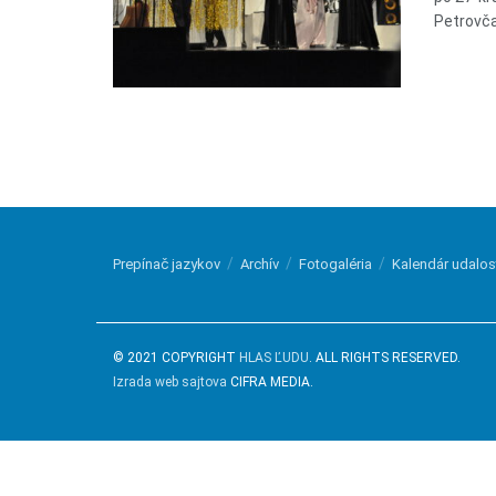
Petrovčan
Prepínač jazykov
Archív
Fotogaléria
Kalendár udalos
© 2021 COPYRIGHT
HLAS ĽUDU
. ALL RIGHTS RESERVED.
Izrada web sajtova
CIFRA MEDIA.