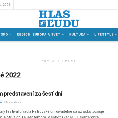
a, 2026
BSKO
REGIÓN, EURÓPA A SVET
KULTÚRA
LIFESTYLE
ADVERTISEMENT
né 2022
 predstavení za šesť dní
13/09/2022
ný festival divadla Petrovské dni divadelné sa už uskutočňuje
át. Potrvá do 14. septembra. V sobotu večer 11. septembra