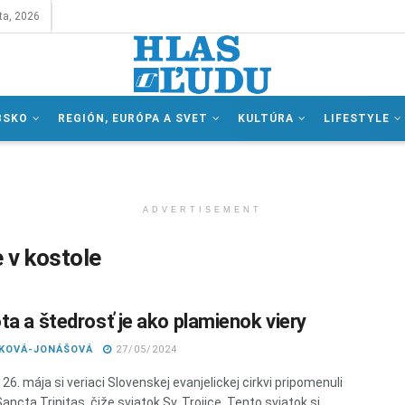
ta, 2026
BSKO
REGIÓN, EURÓPA A SVET
KULTÚRA
LIFESTYLE
ADVERTISEMENT
 v kostole
ta a štedrosť je ako plamienok viery
IKOVÁ-JONÁŠOVÁ
27/05/2024
26. mája si veriaci Slovenskej evanjelickej cirkvi pripomenuli
ancta Trinitas, čiže sviatok Sv. Trojice. Tento sviatok si ...