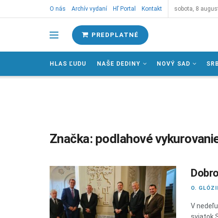
O nás
Archív vydaní
Hľ Portal
Kontakt
sobota, 8 augus
PREDPLATNÉ
HLAS ĽUDU
NAŠE DEDINY
NOVÝ SAD
SR
Značka:
podlahové vykurovanie
Dobro
O. GLÓZ
V nedeľu 
sviatok S