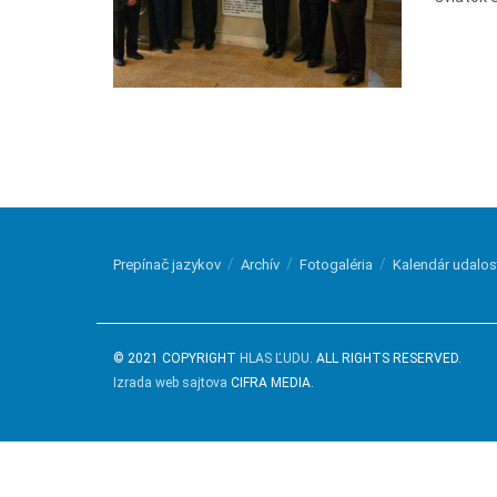
Prepínač jazykov
Archív
Fotogaléria
Kalendár udalos
© 2021 COPYRIGHT
HLAS ĽUDU
. ALL RIGHTS RESERVED.
Izrada web sajtova
CIFRA MEDIA.