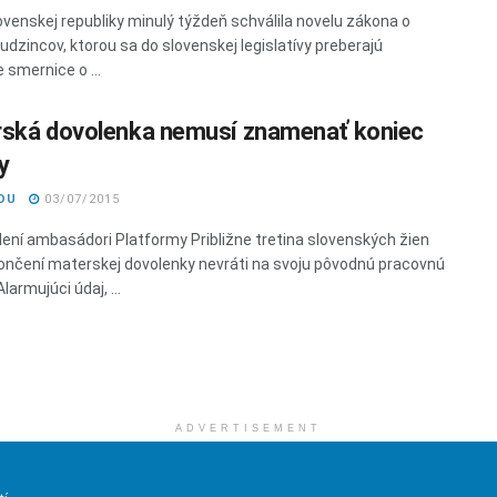
ovenskej republiky minulý týždeň schválila novelu zákona o
udzincov, ktorou sa do slovenskej legislatívy preberajú
 smernice o ...
ská dovolenka nemusí znamenať koniec
y
DU
03/07/2015
ení ambasádori Platformy Približne tretina slovenských žien
ončení materskej dovolenky nevráti na svoju pôvodnú pracovnú
Alarmujúci údaj, ...
ADVERTISEMENT