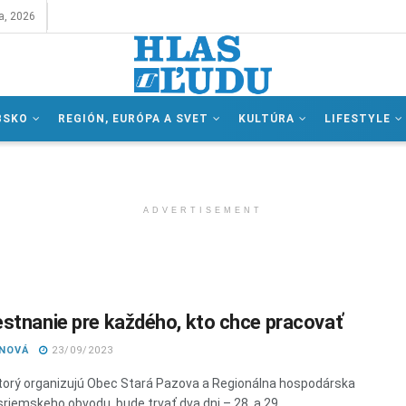
a, 2026
BSKO
REGIÓN, EURÓPA A SVET
KULTÚRA
LIFESTYLE
ADVERTISEMENT
tnanie pre každého, kto chce pracovať
ANOVÁ
23/09/2023
ktorý organizujú Obec Stará Pazova a Regionálna hospodárska
riemskeho obvodu, bude trvať dva dni – 28. a 29. ...