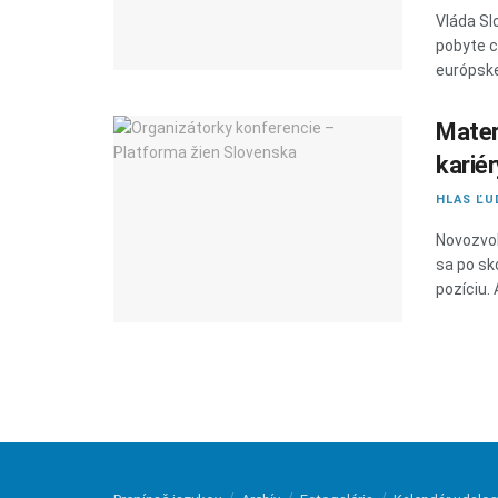
Vláda Sl
pobyte c
európske
Mater
kariér
HLAS ĽU
Novozvol
sa po sk
pozíciu. 