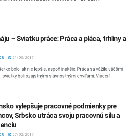
áju – Sviatku práce: Práca a pláca, trhliny a
DU
01/05/2017
šetko bolo, ak nie lepšie, aspoň inakšie. Práca sa vážila väčšmi
 sviatky boli ozajstnými slávnostnými chvíľami. Viacerí ...
nsko vylepšuje pracovné podmienky pre
ncov, Srbsko utráca svoju pracovnú silu a
genciu
DU
07/02/2017