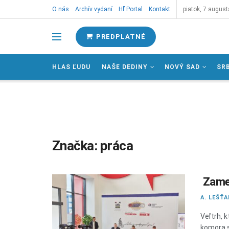
O nás
Archív vydaní
Hľ Portal
Kontakt
piatok, 7 august
PREDPLATNÉ
HLAS ĽUDU
NAŠE DEDINY
NOVÝ SAD
SR
Značka:
práca
Zames
A. LEŠŤ
Veľtrh, 
komora s