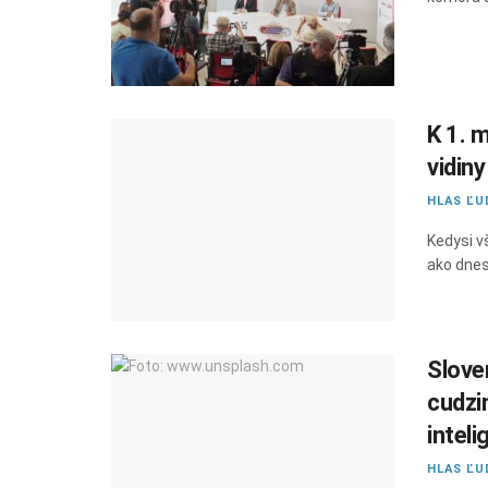
K 1. m
vidiny
HLAS ĽU
Kedysi v
ako dnes,
Slove
cudzi
inteli
HLAS ĽU