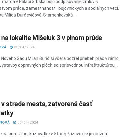
. marca v Paláci Srbska bolo podpisovanie zmlúv s
stvom práce, zamestnanosti, bojovníckych a sociálnych vecí.
ka Milica Đurđevićová-Stamenkovská ...
 na lokalite Mišeluk 3 v plnom prúde
OVÁ
30/04/2024
 Nového Sadu Milan Đurić si včera pozrel priebeh prác v rámci
 výstavby dopravných plôch so sprievodnou infraštruktúrou ...
 v strede mesta, zatvorená časť
vatky
ANOVÁ
30/04/2024
e na centrálnej križovatke v Starej Pazove nie je možná