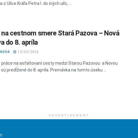
z Ulice Kráľa Petra I. do iných ulíc, ...
 na cestnom smere Stará Pazova – Nová
a do 8. apríla
ANOVÁ
13/03/2024
 práce na asfaltovaní cesty medzi Starou Pazovou a Novou
sú predĺžené do 8. apríla. Premávka na tomto úseku ...
ADVERTISEMENT
tí