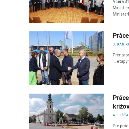
Včera 31
Minister
Minister
Práce
J. PÁNIK
Primátor
1. etapy
Práce
križo
A. LEŠŤ
Pre prác