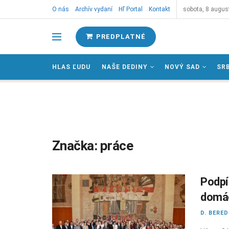
O nás
Archív vydaní
Hľ Portal
Kontakt
sobota, 8 augus
PREDPLATNÉ
HLAS ĽUDU
NAŠE DEDINY
NOVÝ SAD
SR
Značka:
práce
Podpí
domác
D. BERE