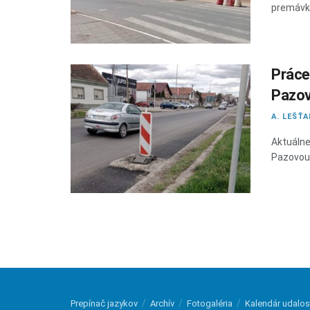
premávka 
Práce
Pazov
A. LEŠŤ
Aktuálne
Pazovou 
Prepínač jazykov
Archív
Fotogaléria
Kalendár udalos