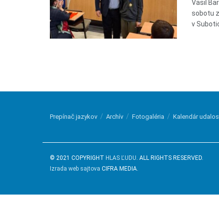
Vasil Bar
sobotu z
v Subotici
Prepínač jazykov
Archív
Fotogaléria
Kalendár udalos
© 2021 COPYRIGHT
HLAS ĽUDU
. ALL RIGHTS RESERVED.
Izrada web sajtova
CIFRA MEDIA.