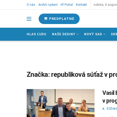
O nás
Archív vydaní
Hľ Portal
Kontakt
sobota, 8 augus
PREDPLATNÉ
HLAS ĽUDU
NAŠE DEDINY
NOVÝ SAD
SR
Značka:
republiková súťaž v p
Vasil 
v pro
A. ČÍŽIK