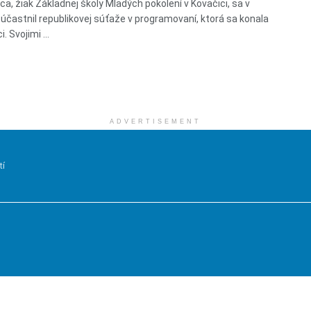
ca, žiak Základnej školy Mladých pokolení v Kovačici, sa v
účastnil republikovej súťaže v programovaní, ktorá sa konala
. Svojimi ...
ADVERTISEMENT
tí