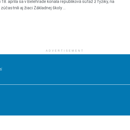
 18. apríla sa v Belehrade konala republiková súťaž z fyziky, na
 zúčastnili aj žiaci Základnej školy ...
ADVERTISEMENT
tí