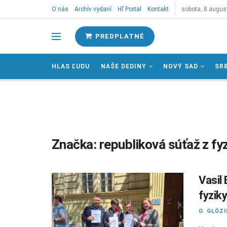
O nás
Archív vydaní
Hľ Portal
Kontakt
sobota, 8 augus
PREDPLATNÉ
HLAS ĽUDU
NAŠE DEDINY
NOVÝ SAD
SR
Značka:
republiková súťaž z fy
Vasil
fyzik
O. GLÓZ