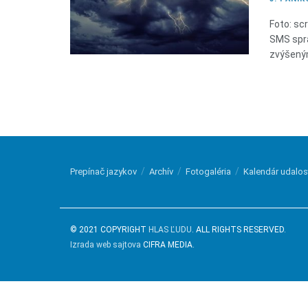
Foto: sc
SMS sprá
zvýšeným
Prepínač jazykov
Archív
Fotogaléria
Kalendár udalos
© 2021 COPYRIGHT
HLAS ĽUDU
. ALL RIGHTS RESERVED.
Izrada web sajtova
CIFRA MEDIA.