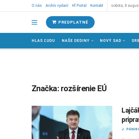
O nás
Archív vydaní
Hľ Portal
Kontakt
sobota, 8 augus
PREDPLATNÉ
HLAS ĽUDU
NAŠE DEDINY
NOVÝ SAD
SR
Značka:
rozšírenie EÚ
Lajčá
pripr
J. PÁNIK