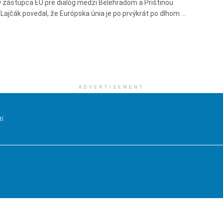
 zástupca EÚ pre dialóg medzi Belehradom a Prištinou
Lajčák povedal, že Európska únia je po prvýkrát po dlhom ...
ADVERTISEMENT
tí