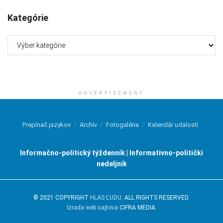
Kategórie
Kategórie
ADVERTISEMENT
Prepínač jazykov
Archív
Fotogaléria
Kalendár udalostí
Informačno-politický týždenník | Informativno-politički
nedeljnik
© 2021 COPYRIGHT
HLAS ĽUDU
. ALL RIGHTS RESERVED.
Izrada web sajtova
CIFRA MEDIA.