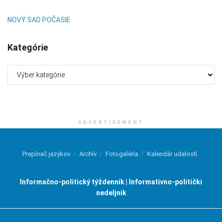
NOVÝ SAD POČASIE
Kategórie
Kategórie
ADVERTISEMENT
Prepínač jazykov
Archív
Fotogaléria
Kalendár udalostí
Informačno-politický týždenník | Informativno-politički
nedeljnik