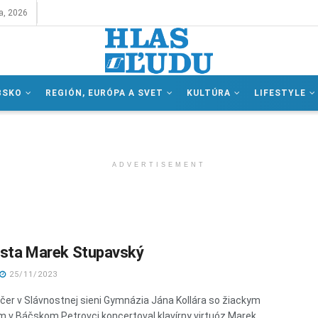
a, 2026
BSKO
REGIÓN, EURÓPA A SVET
KULTÚRA
LIFESTYLE
ADVERTISEMENT
rista Marek Stupavský
25/11/2023
čer v Slávnostnej sieni Gymnázia Jána Kollára so žiackym
v Báčskom Petrovci koncertoval klavírny virtuóz Marek