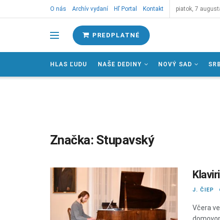
O nás
Archív vydaní
Hľ Portal
Kontakt
piatok, 7 august
PREDPLATNÉ
HLAS ĽUDU
NAŠE DEDINY
NOVÝ SAD
SR
Značka:
Stupavský
Klavi
J. ČIEP
Včera ve
domovom 