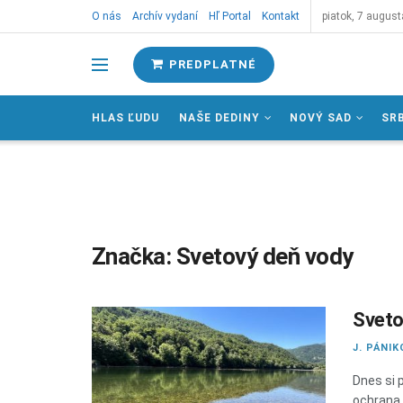
O nás
Archív vydaní
Hľ Portal
Kontakt
piatok, 7 august
PREDPLATNÉ
HLAS ĽUDU
NAŠE DEDINY
NOVÝ SAD
SR
Značka:
Svetový deň vody
Sveto
J. PÁNIK
Dnes si 
ochrana 