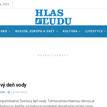
a, 2026
BSKO
REGIÓN, EURÓPA A SVET
KULTÚRA
LIFESTYLE
ADVERTISEMENT
vý deň vody
OVÁ
22/03/2025
pripomíname Svetový deň vody. Tohtoročnou hlavnou témou je
ľadovcov, keďže sa ľadovce posledné desaťročia rýchlo topia,