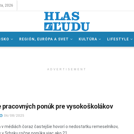
ta, 2026
BSKO
REGIÓN, EURÓPA A SVET
KULTÚRA
LIFESTYLE
ADVERTISEMENT
e pracovných ponúk pre vysokoškolákov
06/08/2025
a v médiách čoraz častejšie hovorí o nedostatku remeselníkov,
e v Srbsku ročne ponúka viac ako 21 ...