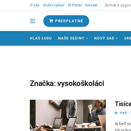
O nás
Archív vydaní
Hľ Portal
Kontakt
štvrtok, 6 augus
PREDPLATNÉ
HLAS ĽUDU
NAŠE DEDINY
NOVÝ SAD
SR
Značka:
vysokoškoláci
Tisíc
M. PAP
Aj keď s
trh prác