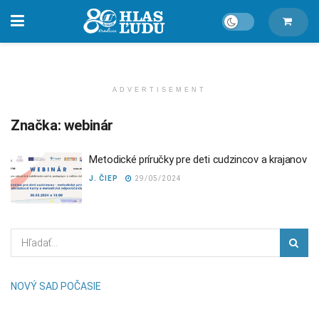
ADVERTISEMENT
Značka:
webinár
Metodické príručky pre deti cudzincov a krajanov
J. ČIEP
29/05/2024
NOVÝ SAD POČASIE