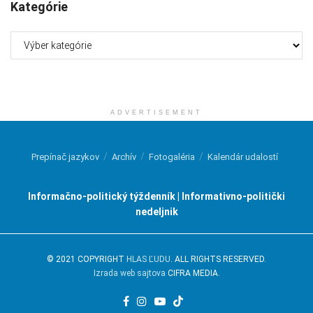
Kategórie
Kategórie
ADVERTISEMENT
Prepínač jazykov
Archív
Fotogaléria
Kalendár udalostí
Informačno-politický týždenník | Informativno-politički
nedeljnik
© 2021 COPYRIGHT
HLAS ĽUDU
. ALL RIGHTS RESERVED.
Izrada web sajtova
CIFRA MEDIA.