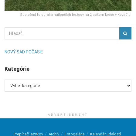
Spoločná fotografia najlepších bežcov na žiackom krose v Kovačici
NOVÝ SAD POČASIE
Kategórie
Kategórie
ADVERTISEMENT
Prepínač jazykov
Archív
Fotogaléria
Kalendár udalostí