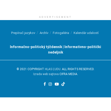
ADVERTISEMENT
Prepínač jazykov
Archív
Fotogaléria
Kalendár udalostí
Informačno-politický týždenník | Informativno-politički
nedeljnik
© 2021 COPYRIGHT
HLAS ĽUDU
. ALL RIGHTS RESERVED.
Izrada web sajtova
CIFRA MEDIA.