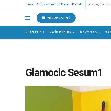
O nás
Archív vydaní
Hľ Portal
Kontakt
štvrtok, 6 augus
PREDPLATNÉ
HLAS ĽUDU
NAŠE DEDINY
NOVÝ SAD
SR
Glamocic Sesum1